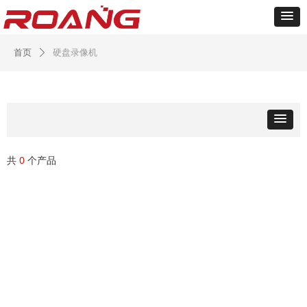
硬盘录像机
首页
ꄲ
共
0
个产品