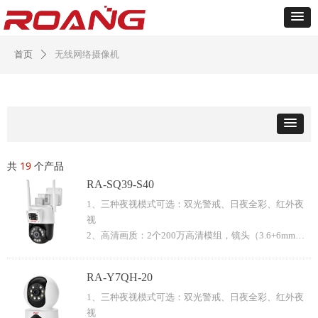
无线网络摄像机
首页
ꄲ
共
19
个产品
RA-SQ39-S40
1、三种夜视模式可选：双光警戒、日夜全彩、红外夜
视
2、高清画质：2个200万高清模组，镜头（3.6+6mm）
支持数字4倍变焦
3、语音对讲：双向语音对讲，沟通无障碍
RA-Y7QH-20
4、连接方式：支持有线网口+AP热点+wifi三种方式连
1、三种夜视模式可选：双光警戒、日夜全彩、红外夜
接
视
5、手机监控：支持手机远程监控(iOS, Android)