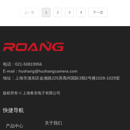
3、语音对讲：双向语音对讲，沟通无障碍
7、AI人形检测：人形检测报警，有效过滤无效报警，
4、连接方式：支持AP/wifi/有线三种方式连接
支持人形跟踪
上一页
1
2
3
4
下一页
5、手机监控：支持手机远程监控(iOS, Android)
8、个性语音：可自定义录制语音提示，迎宾防盗都合
APP:CamHipro
适
6、存储管理：支持本地TF卡存储，最大可以支持
9、整机防水：IP65防护等级，风雨无惧，室内外通
128G，存满自动循环覆盖
用，塑料外壳2寸
7、AI人形检测：人形检测报警，有效过滤无效报警，
支持人形跟踪
8、个性语音：可自定义录制语音提示，迎宾防盗都合
适
电话：021-50819956
9、整机防水：IP65防护等级，风雨无惧，室内外通
E-mail：hushang@hushangcamera.com
用，塑料外壳2寸
地址：上海市浦东区金湘路225弄禹州国际3期2号楼1028-1029室
版权所有 ©
上海鲁安电子有限公司
快捷导航
关于我们
产品中心